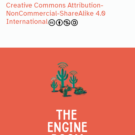
Creative Commons Attribution-
NonCommercial-ShareAlike 4.0
International