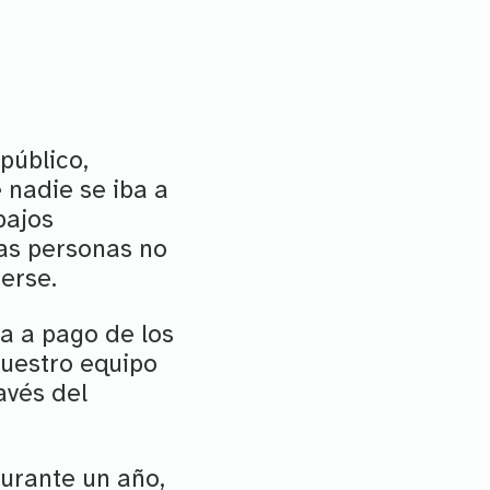
público,
 nadie se iba a
bajos
tas personas no
erse.
a a pago de los
Nuestro equipo
avés del
durante un año,