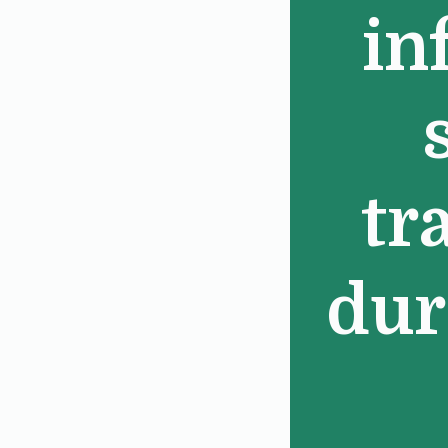
in
tr
dur