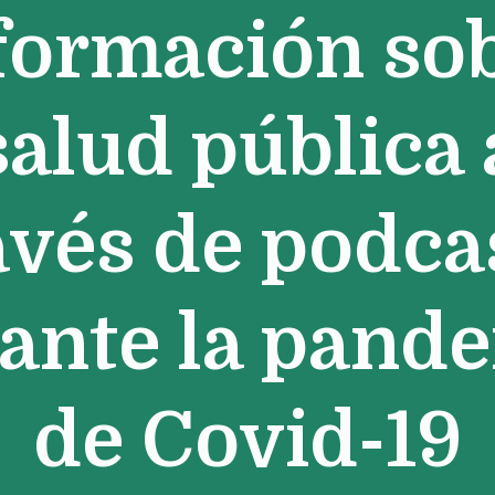
formación so
salud pública 
avés de podca
ante la pand
de Covid-19