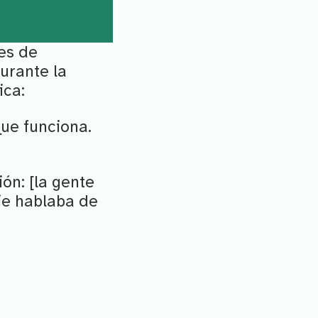
les de
urante la
ica:
que funciona.
ón: [la gente
ie hablaba de