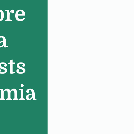
bre
a
sts
emia